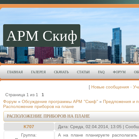
АРМ Скиф
ГЛАВНАЯ
ГАЛЕРЕЯ
СКАЧАТЬ
СТАТЬИ
FAQ
ФОРУМ
ОБ
[
Новые сообщения
·
Уч
Страница
1
из
1
1
Форум
»
Обсуждение программы АРМ "Скиф"
»
Предложения и 
Расположение приборов на плане
РАСПОЛОЖЕНИЕ ПРИБОРОВ НА ПЛАНЕ
K707
Дата: Среда, 02.04.2014, 13:05 | Соо
Группа:
А на плане планируете располагать