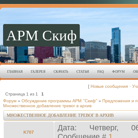
АРМ Скиф
ГЛАВНАЯ
ГАЛЕРЕЯ
СКАЧАТЬ
СТАТЬИ
FAQ
ФОРУМ
ОБ
[
Новые сообщения
·
Уч
Страница
1
из
1
1
Форум
»
Обсуждение программы АРМ "Скиф"
»
Предложения и 
Множественное добавление тревог в архив
МНОЖЕСТВЕННОЕ ДОБАВЛЕНИЕ ТРЕВОГ В АРХИВ
Дата: Четверг, 0
K707
Сообщение #
1