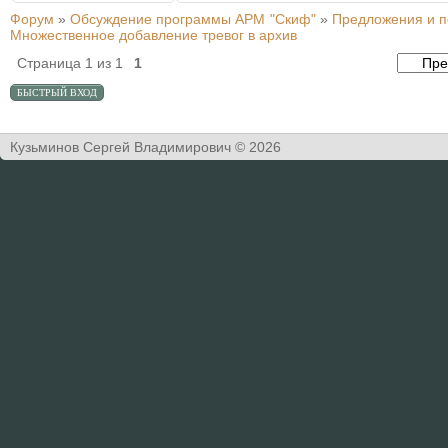
Форум
»
Обсуждение программы АРМ "Скиф"
»
Предложения и 
Множественное добавление тревог в архив
Страница
1
из
1
1
Кузьминов Сергей Владимирович © 2026