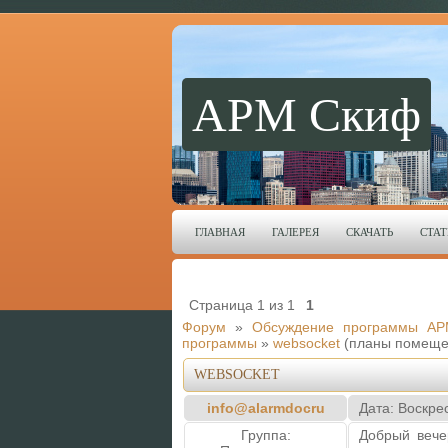
АРМ Скиф
ГЛАВНАЯ
ГАЛЕРЕЯ
СКАЧАТЬ
СТАТ
Страница
1
из
1
1
Форум
»
Обсуждение программы АР
программы
»
websocket
(планы помеще
WEBSOCKET
info@alarmdocru
Дата: Воскре
Группа:
Добрый вече