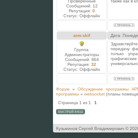
Проверенные
также как в 
Сообщений:
12
Репутация:
0
Статус:
Оффлайн
arm-skif
Дата: Понеде
Здравствуй
передачу фа
Группа:
только упр
Администраторы
графически
Сообщений:
864
универсально
Репутация:
32
Статус:
Оффлайн
Форум
»
Обсуждение программы АР
программы
»
websocket
(планы помеще
Страница
1
из
1
1
Кузьминов Сергей Владимирович © 202