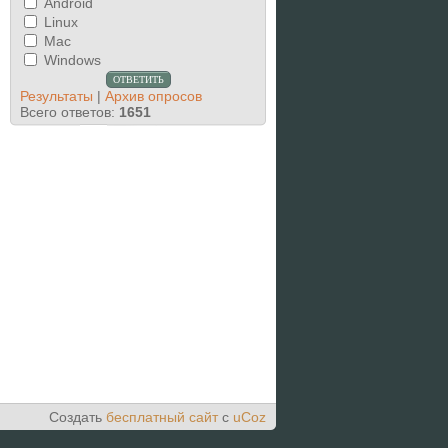
Android
Linux
Mac
Windows
Результаты
|
Архив опросов
Всего ответов:
1651
Создать
бесплатный сайт
с
uCoz