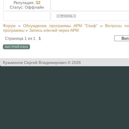
Репутация:
32
Статус:
Оффлайн
Форум
»
Обсуждение программы АРМ "Скиф"
»
Вопросы по
программы
»
Запись ключей через АРМ
Страница
1
из
1
1
Кузьминов Сергей Владимирович © 2026