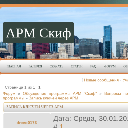
АРМ Скиф
ГЛАВНАЯ
ГАЛЕРЕЯ
СКАЧАТЬ
СТАТЬИ
FAQ
ФОРУМ
ОБ
[
Новые сообщения
·
Уч
Страница
1
из
1
1
Форум
»
Обсуждение программы АРМ "Скиф"
»
Вопросы по
программы
»
Запись ключей через АРМ
ЗАПИСЬ КЛЮЧЕЙ ЧЕРЕЗ АРМ
Дата: Среда, 30.01.2
drevo0173
#
1