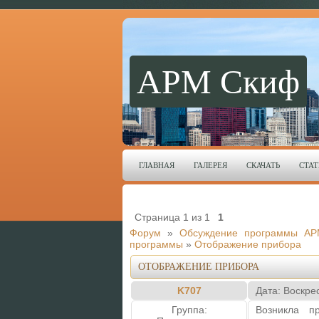
АРМ Скиф
ГЛАВНАЯ
ГАЛЕРЕЯ
СКАЧАТЬ
СТАТ
Страница
1
из
1
1
Форум
»
Обсуждение программы АР
программы
»
Отображение прибора
ОТОБРАЖЕНИЕ ПРИБОРА
K707
Дата: Воскре
Группа:
Возникла п