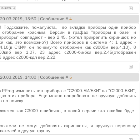
 20.03.2019, 13:50 | Сообщение #
4
е! Подскажите, пожалуйста, во вкладке приборы один прибор
и отображён красным. Версии в графах "приборы в базе" и
риборы" совпадают - вер 2.45. (хотел прикрепить скриншот, но
я как, это возможно?) Всего приборов в системе 4: 1 адрес -
4.10(в СКИФ он почему-то отображён как с
3
000м вер.4.10), 8
кпб вер 1.07, 23 адрес с2000-би/бки вер.2.45(отображён
3 адрес с2000-кдл вер.2.22.
 20.03.2019, 14:00 | Сообщение #
5
.
 PProg изменить тип прибора с "С2000-БИ/БКИ" на "С2000-БКИ",
 два этих прибора. Еще можно попробовать не вручную добавить
а по поиску.
ажается как С3000 ошибочно, в новой версии эта ошибка будет
ователи не могут добавлять скриншеты, я вручную переношу
вателей в другую группу.