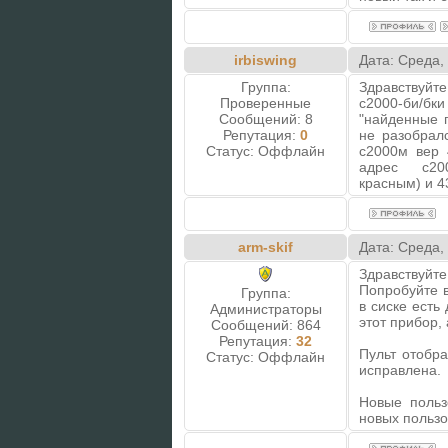
irbiswing
Дата: Среда,
Группа:
Здравствуйт
Проверенные
с2000-би/бк
Сообщений:
8
"найденные п
Репутация:
0
не разобралс
Статус:
Оффлайн
с2000м вер 
адрес с2000
красным) и 4
arm-skif
Дата: Среда,
Здравствуйте
Попробуйте в
Группа:
в сиске есть
Администраторы
этот прибор, 
Сообщений:
864
Репутация:
32
Пульт отобр
Статус:
Оффлайн
исправлена.
Новые польз
новых пользо