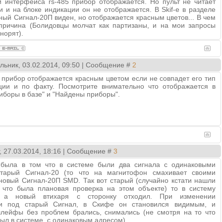
и интерфейса rs-485 прибор отображается. Но пульт не читает
и и на блоке индикации он не отображается. В Skif-e в разделе
ый Сигнал-20П виден, но отображается красным цветов... В чем
причина (Болидовцы молчат как партизаны, и на мои запросы
норят).
льник, 03.02.2014, 09:50 | Сообщение #
2
прибор отображается красным цветом если не совпадет его тип
ции и по факту. Посмотрите внимательно что отображается в
иборы в базе" и "Найдены приборы".
г, 27.03.2014, 18:16 | Сообщение #
3
была в том что в системе были два сигнала с одинаковыми
тарый Сигнал-20 (то что на магнитофон смахивает своими
новый Сигнал-20П SMD. Так вот старый (случайно кстати нашли
о что была плановая проверка на этом объекте) то в систему
, а новый втихаря с сторонку отходил. При изменении
ии под старый Сигнал, в Скифе он становился видимым, и
шлейфы без проблем брались, снимались (не смотря на то что
был в системе, с одинаковым адресом)