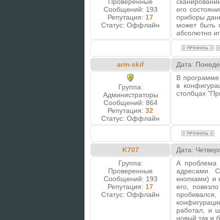
Проверенные
сканировани
Сообщений:
193
его состояни
Репутация:
17
приборы данн
Статус:
Оффлайн
может быть 
абсолютно иг
arm-skif
Дата: Понеде
В программе 
в конфигура
Группа:
столбцах "Пр
Администраторы
Сообщений:
864
Репутация:
32
Статус:
Оффлайн
K707
Дата: Четвер
Группа:
А проблема 
Проверенные
адресами. С
Сообщений:
193
кнопками) и 
Репутация:
17
его, повезл
Статус:
Оффлайн
пробивался
конфигурац
работал, и 
новый так и 