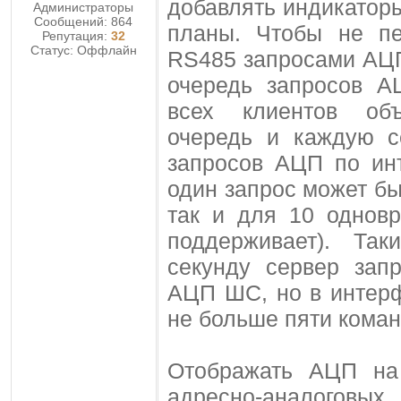
добавлять индикатор
Администраторы
Сообщений:
864
планы. Чтобы не пе
Репутация:
32
Статус:
Оффлайн
RS485 запросами АЦП
очередь запросов 
всех клиентов об
очередь и каждую с
запросов АЦП по ин
один запрос может бы
так и для 10 однов
поддерживает). Та
секунду сервер зап
АЦП ШС, но в интер
не больше пяти коман
Отображать АЦП на
адресно-аналого