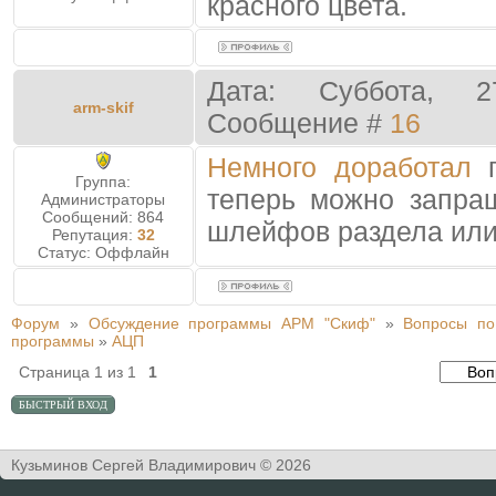
красного цвета.
Дата: Суббота, 2
arm-skif
Сообщение #
16
Немного доработал
п
Группа:
теперь можно запра
Администраторы
Сообщений:
864
шлейфов раздела или
Репутация:
32
Статус:
Оффлайн
Форум
»
Обсуждение программы АРМ "Скиф"
»
Вопросы по
программы
»
АЦП
Страница
1
из
1
1
Кузьминов Сергей Владимирович © 2026