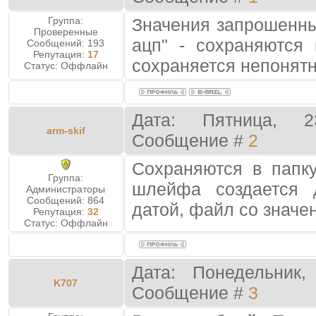
Группа:
Значения запрошенны
Проверенные
ацп" - сохраняются
Сообщений:
193
Репутация:
17
сохраняется непонятно
Статус:
Оффлайн
Дата: Пятница, 2
arm-skif
Сообщение #
2
Сохраняются в папк
Группа:
шлейфа создается
Администраторы
Сообщений:
864
датой, файл со значе
Репутация:
32
Статус:
Оффлайн
Дата: Понедельник,
K707
Сообщение #
3