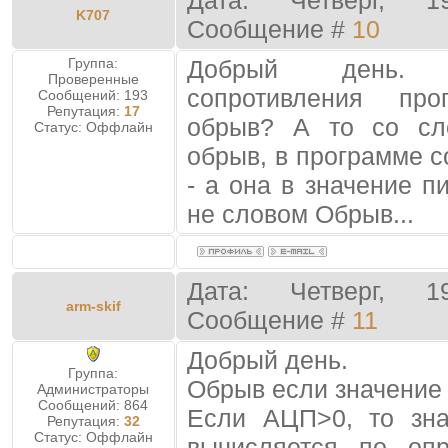
Дата: Четверг, 1
K707
Сообщение #
10
Группа:
Добрый день. 
Проверенные
сопротивления пр
Сообщений:
193
Репутация:
17
обрыв? А то со сл
Статус:
Оффлайн
обрыв, в программе 
- а она в значение п
не словом Обрыв...
Дата: Четверг, 1
arm-skif
Сообщение #
11
Добрый день.
Группа:
Обрыв если значение
Администраторы
Сообщений:
864
Если АЦП>0, то зна
Репутация:
32
Статус:
Оффлайн
вычисляется по оп