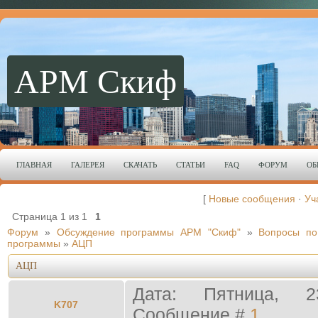
АРМ Скиф
ГЛАВНАЯ
ГАЛЕРЕЯ
СКАЧАТЬ
СТАТЬИ
FAQ
ФОРУМ
ОБ
[
Новые сообщения
·
Уч
Страница
1
из
1
1
Форум
»
Обсуждение программы АРМ "Скиф"
»
Вопросы по
программы
»
АЦП
АЦП
Дата: Пятница, 2
K707
Сообщение #
1