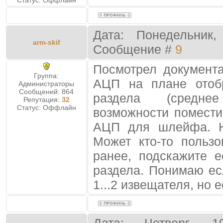
Статус:
Оффлайн
Дата: Понедельник,
arm-skif
Сообщение #
9
Посмотрел документ
Группа:
АЦП на плане отоб
Администраторы
Сообщений:
864
раздела (средне
Репутация:
32
Статус:
Оффлайн
возможности помести
АЦП для шлейфа. Н
Может кто-то польз
ранее, подскажите 
раздела. Понимаю ес
1...2 извещателя, но 