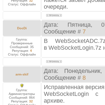
Репутация:
32
Статус:
Оффлайн
очереди.
Дата: Пятница, 0
DocDi
Сообщение #
7
Группа:
В WebSocketADC.7
Проверенные
в WebSocketLogin.7z 
Сообщений:
35
Репутация:
4
Статус:
Оффлайн
Дата: Понедельник,
arm-skif
Сообщение #
8
Исправленная верси
Группа:
WebSocketLogin с
Администраторы
Сообщений:
864
архиве.
Репутация:
32