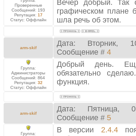
Группа:
Вечер добрый. Так
Проверенные
графическом плане б
Сообщений:
193
Репутация:
17
шла речь об этом.
Статус:
Оффлайн
Дата: Вторник, 1
arm-skif
Сообщение #
4
Добрый день. Е
Группа:
обязательно сдела
Администраторы
Сообщений:
864
функция.
Репутация:
32
Статус:
Оффлайн
Дата: Пятница, 0
arm-skif
Сообщение #
5
В версии
2.4.4
поя
Группа: