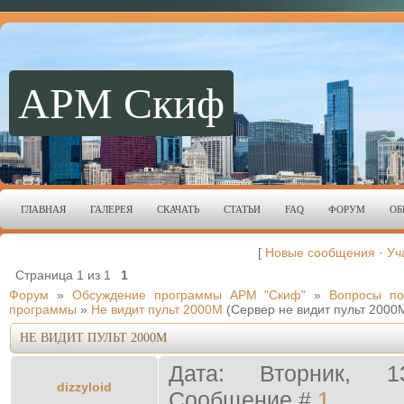
АРМ Скиф
ГЛАВНАЯ
ГАЛЕРЕЯ
СКАЧАТЬ
СТАТЬИ
FAQ
ФОРУМ
ОБ
[
Новые сообщения
·
Уч
Страница
1
из
1
1
Форум
»
Обсуждение программы АРМ "Скиф"
»
Вопросы по
программы
»
Не видит пульт 2000М
(Сервер не видит пульт 2000
НЕ ВИДИТ ПУЛЬТ 2000М
Дата: Вторник, 1
dizzyloid
Сообщение #
1