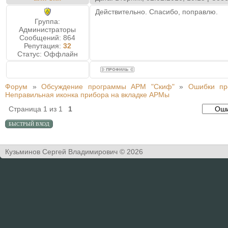
Действительно. Спасибо, поправлю.
Группа:
Администраторы
Сообщений:
864
Репутация:
32
Статус:
Оффлайн
Форум
»
Обсуждение программы АРМ "Скиф"
»
Ошибки пр
Неправильная иконка прибора на вкладке APMы
Страница
1
из
1
1
Кузьминов Сергей Владимирович © 2026