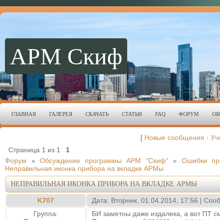
АРМ Скиф
ГЛАВНАЯ
ГАЛЕРЕЯ
СКАЧАТЬ
СТАТЬИ
FAQ
ФОРУМ
ОБ
[
Новые сообщения
·
Уч
Страница
1
из
1
1
Форум
»
Обсуждение программы АРМ "Скиф"
»
Ошибки пр
Неправильная иконка прибора на вкладке APMы
НЕПРАВИЛЬНАЯ ИКОНКА ПРИБОРА НА ВКЛАДКЕ APMЫ
K707
Дата: Вторник, 01.04.2014, 17:56 | Со
Группа:
БИ заметны даже издалека, а вот ПТ 