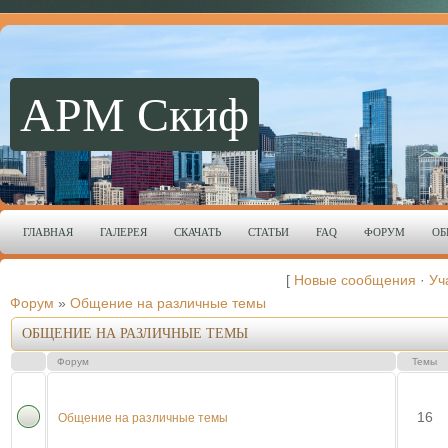
АРМ Скиф
ГЛАВНАЯ
ГАЛЕРЕЯ
СКАЧАТЬ
СТАТЬИ
FAQ
ФОРУМ
ОБ
[
Новые сообщения
·
Уч
Форум
»
Общение на различные темы
ОБЩЕНИЕ НА РАЗЛИЧНЫЕ ТЕМЫ
Форум
Темы
16
Общение на различные темы